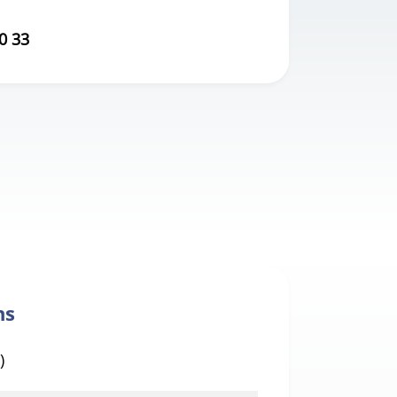
0 33
ns
)